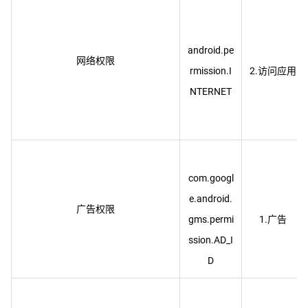
android.pe
网络权限
rmission.I
com.googl
e.android.
广告权限
gms.permi
ssion.AD_I