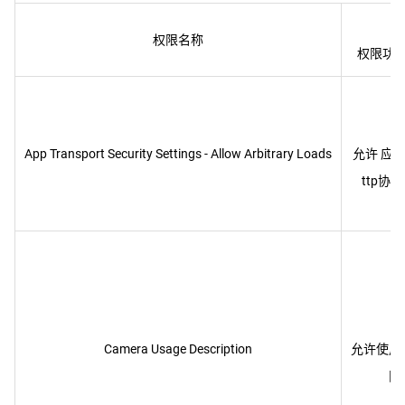
权限名称
App Transport Security Settings - Allow Arbitrary Loads
允许 应
Camera Usage Description
允许使用