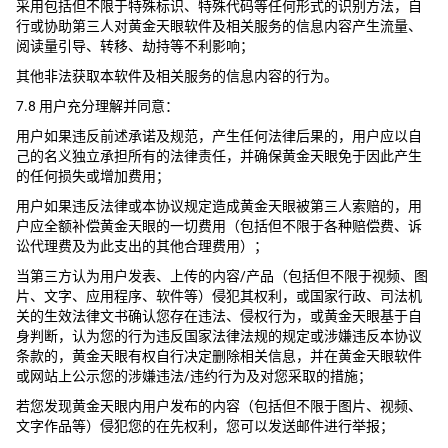
采用包括但不限于特殊标识、特殊代码等任何形式的识别方法，自
行或协助第三人对黄金天眼软件及相关服务的信息内容产生流量、
阅读量引导、转移、劫持等不利影响；
其他非法获取本软件及相关服务的信息内容的行为。
7.8 用户充分理解并同意：
用户如果违反前述承诺及规范，产生任何法律后果的，用户应以自
己的名义独立承担所有的法律责任，并确保黄金天眼免于因此产生
的任何损失或增加费用；
用户如果违反法律或本协议规定造成黄金天眼被第三人索赔的，用
户应全额补偿黄金天眼的一切费用（包括但不限于各种赔偿费、诉
讼代理费及为此支出的其他合理费用）；
当第三方认为用户发表、上传的内容/产品（包括但不限于视频、图
片、文字、应用程序、软件等）侵犯其权利，或国家行政、司法机
关的生效法律文书确认您存在违法、侵权行为，或黄金天眼基于自
身判断，认为您的行为违反国家法律法规的规定或涉嫌违反本协议
条款的，黄金天眼有权自行决定删除相关信息，并在黄金天眼软件
或网站上公示您的涉嫌违法/违约行为及对您采取的措施；
若您发现黄金天眼内用户发布的内容（包括但不限于图片、视频、
文字作品等）侵犯您的在先权利，您可以发送邮件进行举报；