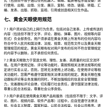
式（包括但不限于通过任何机器人、蜘蛛、截屏等程序或设备）进
行使用、出租、出借、分发、展示、复制、修改、链接、转载、汇
编、发表、出版、抓取、监视、引用或创造相关衍生作品。
七、黄金天眼使用规范
7.1 用户须对自己的上网行为负责，包括对自己发表、上传或传送的
内容（包括但不限于文字、评论、跟帖、弹幕、图片、视频等内容
形式）负全部责任。用户须承诺在黄金天眼上所发布的任何内容均
符合中华人民共和国法律、法规、规章、规范性文件以及黄金天眼
管理规范的规定。黄金天眼有权对用户发布的任何不符合管理规定
的内容予以删除，且不承担任何责任。
7.2 黄金天眼致力于营造文明、理性、友善、高质量的社区交流环
境。在用户使用记账、评论等功能时，需按照相关法律法规等的规
定进行实名认证，否则，您将无法使用上述功能。在使用评论等相
关功能时，您需严格遵守国家相关法律法规的规定。黄金天眼在推
动跟帖评论等业务发展的同时，不断加强相应的信息安全管理能
力，完善跟帖评论自律，切实履行社会责任，遵守国家法律法规，
尊重公民合法权益，尊重社会公序良俗。
7.3 用户承诺在使用黄金天眼产品和服务（包括但不限于：文字、评
论、图片、视频内容、软件产品等）过程中，应自觉遵守法律法
规、社会主义制度、国家利益、公民合法权益、社会公共秩序、道