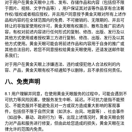
对于用户在黄金天眼中上传、发布、存储作品和内容（包括但不限
于图片、视频、文字作品等），用户保证其对该等作品享有合法著
作权/版权或者相应授权，并且用户同意授予黄金天眼对所有上述作
品和内容的在全球范围内的免费、不可撤销的、无限期的、并且可
转让的非独家使用权许可，黄金天眼有权展示、散布及推广前述内
容，有权对前述内容进行任何形式的复制、修改、出版、发行及以
其他方式使用或者授权第三方进行复制、修改、出版、发行及以其
他方式使用。黄金天眼可能会将前述作品和内容用于自身的推广或
其他合法目的，若您不同意授权给黄金天眼使用，还请发送邮件联
系我们；
对于用户在黄金天眼上涉嫌违法、违约或侵犯他人合法权利的内
容、产品，黄金天眼有权不经通知予以删除，且不承担任何责任。
八、免责声明
8.1 用户理解并同意，在使用黄金天眼服务的过程中，可能会遇到不
可抗力等风险因素，使服务发生中断、延迟。不可抗力是指不能预
见、不能克服并不能避免且对一方或双方造成重大影响的客观事
件，包括但不限于自然灾害（如洪水、台风、地震等）、社会事件
（如战争、暴动、政府行为）等，出现上述情况时，黄金天眼会努
力对产品和服务进行修复，但由此给您造成的损失，黄金天眼在法
律允许的范围内免责。