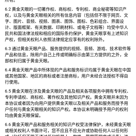
所有。
6.2 黄金天眼的一切著作权、商标权、专利权、商业秘密等知识产
权，以及与黄金天眼相关的所有信息内容（包括但不限于网页、文
字、图片、音频、视频、图表、图饰、图标、色彩组合、界面设
计、版面框架、有关数据、印刷材料、或电子文档等）均受中华人
民共和国法律法规和相应的国际条约保护，黄金天眼享有上述知识
产权，但相关权利人依照法律规定应享有的权利除外。
6.3 通过黄金天眼产品、服务提供的视频、音频、游戏、技术软件等
产品和信息，除用户自己上传或明确标示由第三方提供的之外，全
部权利归属于黄金天眼。
6.4 黄金天眼产品中所体现的产品和服务标识均属于黄金天眼在中国
或其他国家、地区的商标或者注册商标，用户未经合法授权不得自
行使用。
6.5 黄金天眼在涉及黄金天眼的产品及相关各项服务中拥有专利权、
专利申请权、商标权、著作权及其他知识产权。黄金天眼并未因为
本协议或者因为向用户提供黄金天眼以及相关产品和服务而授予用
户任何与黄金天眼相关的知识产权。本协议未明确授予用户的权利
均由黄金天眼保留。
6.6 黄金天眼产品和服务相关的知识产权受法律保护，未经黄金天眼
或相关权利人书面许可，您不应且不应允许或协助任何人以任何形