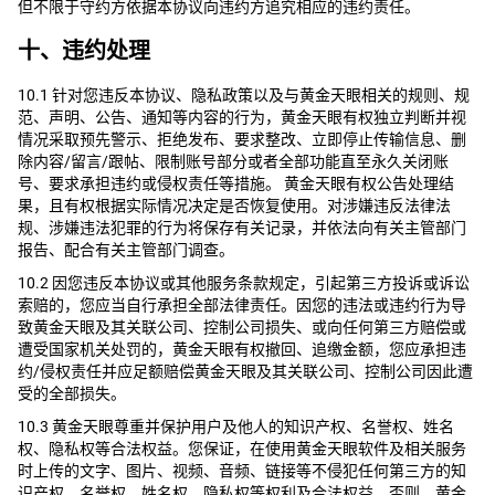
但不限于守约方依据本协议向违约方追究相应的违约责任。
十、违约处理
10.1 针对您违反本协议、隐私政策以及与黄金天眼相关的规则、规
范、声明、公告、通知等内容的行为，黄金天眼有权独立判断并视
情况采取预先警示、拒绝发布、要求整改、立即停止传输信息、删
除内容/留言/跟帖、限制账号部分或者全部功能直至永久关闭账
号、要求承担违约或侵权责任等措施。 黄金天眼有权公告处理结
果，且有权根据实际情况决定是否恢复使用。对涉嫌违反法律法
规、涉嫌违法犯罪的行为将保存有关记录，并依法向有关主管部门
报告、配合有关主管部门调查。
10.2 因您违反本协议或其他服务条款规定，引起第三方投诉或诉讼
索赔的，您应当自行承担全部法律责任。因您的违法或违约行为导
致黄金天眼及其关联公司、控制公司损失、或向任何第三方赔偿或
遭受国家机关处罚的，黄金天眼有权撤回、追缴金额，您应承担违
约/侵权责任并应足额赔偿黄金天眼及其关联公司、控制公司因此遭
受的全部损失。
10.3 黄金天眼尊重并保护用户及他人的知识产权、名誉权、姓名
权、隐私权等合法权益。您保证，在使用黄金天眼软件及相关服务
时上传的文字、图片、视频、音频、链接等不侵犯任何第三方的知
识产权、名誉权、姓名权、隐私权等权利及合法权益。否则，黄金