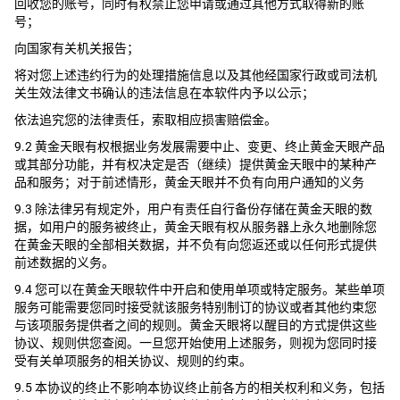
回收您的账号，同时有权禁止您申请或通过其他方式取得新的账
号；
向国家有关机关报告；
将对您上述违约行为的处理措施信息以及其他经国家行政或司法机
关生效法律文书确认的违法信息在本软件内予以公示；
依法追究您的法律责任，索取相应损害赔偿金。
9.2 黄金天眼有权根据业务发展需要中止、变更、终止黄金天眼产品
或其部分功能，并有权决定是否（继续）提供黄金天眼中的某种产
品和服务；对于前述情形，黄金天眼并不负有向用户通知的义务
9.3 除法律另有规定外，用户有责任自行备份存储在黄金天眼的数
据，如用户的服务被终止，黄金天眼有权从服务器上永久地删除您
在黄金天眼的全部相关数据，并不负有向您返还或以任何形式提供
前述数据的义务。
9.4 您可以在黄金天眼软件中开启和使用单项或特定服务。某些单项
服务可能需要您同时接受就该服务特别制订的协议或者其他约束您
与该项服务提供者之间的规则。黄金天眼将以醒目的方式提供这些
协议、规则供您查阅。一旦您开始使用上述服务，则视为您同时接
受有关单项服务的相关协议、规则的约束。
9.5 本协议的终止不影响本协议终止前各方的相关权利和义务，包括