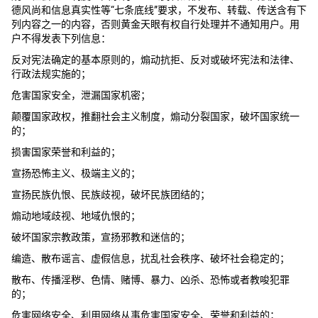
德风尚和信息真实性等“七条底线”要求，不发布、转载、传送含有下
列内容之一的内容，否则黄金天眼有权自行处理并不通知用户。用
户不得发表下列信息：
反对宪法确定的基本原则的，煽动抗拒、反对或破坏宪法和法律、
行政法规实施的；
危害国家安全，泄漏国家机密；
颠覆国家政权，推翻社会主义制度，煽动分裂国家，破坏国家统一
的；
损害国家荣誉和利益的；
宣扬恐怖主义、极端主义的；
宣扬民族仇恨、民族歧视，破坏民族团结的；
煽动地域歧视、地域仇恨的；
破坏国家宗教政策，宣扬邪教和迷信的；
编造、散布谣言、虚假信息，扰乱社会秩序、破坏社会稳定的；
散布、传播淫秽、色情、赌博、暴力、凶杀、恐怖或者教唆犯罪
的；
危害网络安全、利用网络从事危害国家安全、荣誉和利益的；