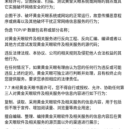
未经许可，企图探查、扫描、测试黄金天眼系统或网络的弱点或其
它实施破坏网络安全的行为；
企图干涉、破坏黄金天眼系统或网站的正常运行，故意传播恶意程
序或病毒以及其他破坏干扰正常网络信息服务的行为；
伪造 TCP/IP 数据包名称或部分名称；
对黄金天眼软件及相关服务进行反向工程、反向汇编、编译或者以
其他方式尝试发现黄金天眼软件及相关服务的源代码；
违反法律法规、本协议、公司的相关规则及侵犯他人合法权益的其
他行为。
在任何情况下，如果黄金天眼有理由认为您的任何行为违反或可能
违反上述约定的，黄金天眼可独立进行判断并处理，且有权终止向
您提供服务，要求您承担相应的法律责任。
7.7 未经黄金天眼书面许可，您不得自行或授权、允许、协助任何第
三人对黄金天眼软件及相关服务中信息内容进行如下行为：
复制、读取、采用黄金天眼软件及相关服务的信息内容，用于包括
但不限于宣传、增加阅读量、浏览量等商业用途；
擅自编辑、整理、编排黄金天眼软件及相关服务的信息内容后在黄
金天眼软件及相关服务的源页面以外的渠道进行展示；