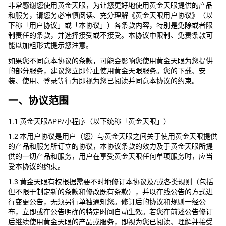
非常感谢您使用黄金天眼，为让您更好地使用黄金天眼提供的产品
和服务，请您务必审慎阅读、充分理解《黄金天眼用户协议》（以
下称「用户协议」或「本协议」）各条款内容，特别是免除或者限
制责任的条款，并选择接受或不接受。本协议中限制、免责条款可
能以加粗形式提示您注意。
如果您不同意本协议的条款，可能会影响您使用黄金天眼为您提供
的部分服务，建议您立即停止使用黄金天眼服务。您的下载、安
装、使用、登录等行为即视为您已阅读并同意本协议的约束。
一、协议范围
1.1 黄金天眼APP/小程序（以下统称「黄金天眼」）
1.2 本用户协议是用户（您）与黄金天眼之间关于使用黄金天眼提供
的产品和服务所订立的协议，本协议条款的效力及于黄金天眼所提
供的一切产品和服务，用户在享受黄金天眼任何单项服务时，应当
受本协议的约束。
1.3 黄金天眼有权根据需要不时地修订本协议及/或各类规则（包括
但不限于制定新的条款和修改既有条款），并以在线公告的方式进
行变更公告，无须另行单独通知您。修订后的协议和规则一经公
布，立即或在公告明确的特定时间自动生效。若您在前述公告修订
后继续使用黄金天眼的产品或服务，即视为您已阅读、理解并接受